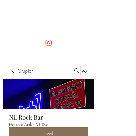
Gruplar
Nil Rock Bar
Herkese Açık
·
61 üye
Katıl